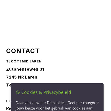
CONTACT
SLOOTSMID LAREN
Zutphenseweg 31
7245 NR Laren
Tel.
0573-401227
🍪 Cookies & Privacybeleid
SLOOTSMID BORCULO
Daar zijn ze weer: De cookies. Geef per categorie
jouw keuze voor het gebruik van cookies aan.
Korenbree 40a