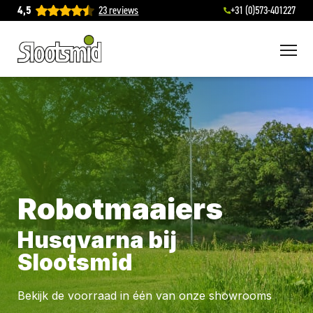
4,5
23 reviews
+31 (0)573-401227
To
Robotmaaiers
Husqvarna bij
Slootsmid
Bekijk de voorraad in één van onze showrooms