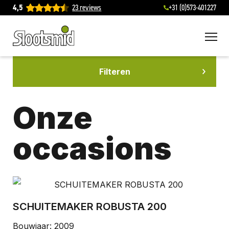
4,5
23 reviews
+31 (0)573-401227
ouw
To
ng
achines
Filteren
cherming
echniek
nderhoud
erking
iers
bemesters
Onze
edschap
emesters
occasions
rsen
elen
ers
eren
en-
iek
SCHUITEMAKER ROBUSTA 200
nes
Bouwjaar: 2009