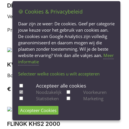
DEUTZ DX6.10
🍪 Cookies & Privacybeleid
Vermogen (pk): 100
Daar zijn ze weer: De cookies. Geef per categorie
Prijs op aanvraag
jouw keuze voor het gebruik van cookies aan.
De cookies van Google Analytics zijn volledig
geanonimiseerd en daarom mogen wij die
plaatsen zonder toestemming. Wil je de beste
website ervaring? Vink dan alle vakjes aan.
Meer
informatie
KVERNELAND EO 85-300-7
Selecteer welke cookies u wilt accepteren
Bouwjaar: 2009
Accepteer alle cookies
€ 21.500,-
(excl. BTW)
Noodzakelijk
Voorkeuren
Statistieken
Marketing
Accepteer Cookies
FLINGK KHS2 2000