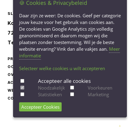
🍪 Cookies & Privacybeleid
SLOOTSMID BORCULO
Daar zijn ze weer: De cookies. Geef per categorie
jouw keuze voor het gebruik van cookies aan.
Korenbree 40a
De cookies van Google Analytics zijn volledig
7271 LH Borculo
geanonimiseerd en daarom mogen wij die
plaatsen zonder toestemming. Wil je de beste
Tel.
0545-745040
website ervaring? Vink dan alle vakjes aan.
Meer
informatie
PRODUCTEN
LEVERINGSVOORWAARDEN
OCCASIONS
PRIVACY STATEMENT
Selecteer welke cookies u wilt accepteren
OVER ONS
COOKIEBELEID
Accepteer alle cookies
ACTUEEL
COOKIE-INSTELLINGEN
Noodzakelijk
Voorkeuren
WERKEN BIJ
AANPASSEN
Statistieken
Marketing
CONTACT
Accepteer Cookies