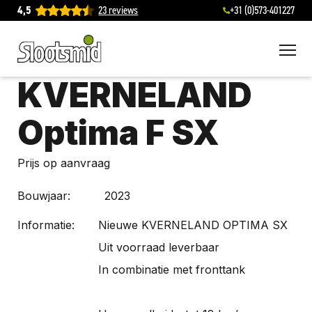
4,5
23 reviews
+31 (0)573-401227
To
KVERNELAND
Optima F SX
Prijs op aanvraag
Bouwjaar:
2023
Informatie:
Nieuwe KVERNELAND OPTIMA SX
Uit voorraad leverbaar
In combinatie met fronttank