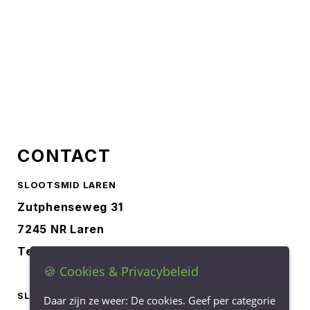
CONTACT
SLOOTSMID LAREN
Zutphenseweg 31
7245 NR Laren
Tel.
0573-401227
🍪 Cookies & Privacybeleid
SLOOTSMID BORCULO
Daar zijn ze weer: De cookies. Geef per categorie