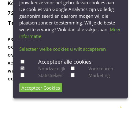
jouw keuze voor het gebruik van cookies aan.
Korenbree 40a
De cookies van Google Analytics zijn volledig
7271 LH Borculo
geanonimiseerd en daarom mogen wij die
plaatsen zonder toestemming. Wil je de beste
Tel.
0545-745040
website ervaring? Vink dan alle vakjes aan.
Meer
informatie
PRODUCTEN
LEVERINGSVOORWAARDEN
OCCASIONS
PRIVACY STATEMENT
Selecteer welke cookies u wilt accepteren
OVER ONS
COOKIEBELEID
Accepteer alle cookies
ACTUEEL
COOKIE-INSTELLINGEN
Noodzakelijk
Voorkeuren
WERKEN BIJ
AANPASSEN
Statistieken
Marketing
CONTACT
Accepteer Cookies