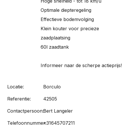
Hoge snelheid - tot 18 km/u
Optimale diepteregeling
Effectieve bodemvolging
Klein kouter voor precieze
zaadplaatsing
60l zaadtank
Informeer naar de scherpe actieprijs!
Locatie:
Borculo
Referentie:
42505
Contactpersoon:
Bert Langeler
Telefoonnummer:
+31645707211