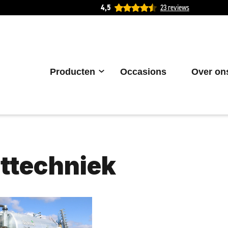
4,5
23 reviews
Producten
Occasions
Over on
ttechniek