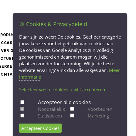
🍪 Cookies & Privacybeleid
PRODUCTEN
LEVERINGSVOORWAARDEN
Daar zijn ze weer: De cookies. Geef per categorie
OCCASIONS
jouw keuze voor het gebruik van cookies aan.
PRIVACY STATEMENT
De cookies van Google Analytics zijn volledig
OVER ONS
COOKIEBELEID
geanonimiseerd en daarom mogen wij die
ACTUEEL
COOKIE-INSTELLINGEN
plaatsen zonder toestemming. Wil je de beste
WERKEN BIJ
AANPASSEN
website ervaring? Vink dan alle vakjes aan.
Meer
CONTACT
informatie
Selecteer welke cookies u wilt accepteren
Accepteer alle cookies
Noodzakelijk
Voorkeuren
Statistieken
Marketing
Accepteer Cookies