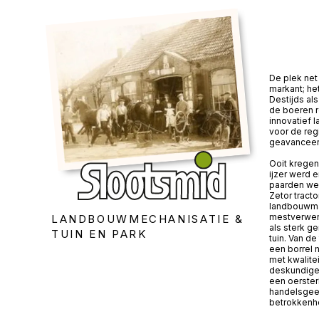
De plek net 
markant; he
Destijds a
de boeren 
innovatief 
voor de reg
geavanceer
Ooit kregen
ijzer werd 
paarden wer
Zetor tracto
landbouwma
mestverwerk
LANDBOUWMECHANISATIE &
als sterk g
TUIN EN PARK
tuin. Van de
een borrel 
met kwalite
deskundige 
een oerster
handelsgees
betrokkenhe