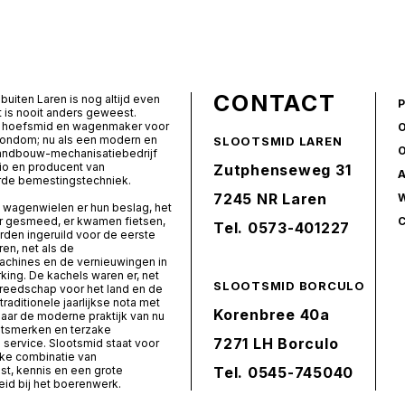
CONTACT
buiten Laren is nog altijd even
t is nooit anders geweest.
ls hoefsmid en wagenmaker voor
rondom; nu als een modern en
SLOOTSMID LAREN
landbouw-mechanisatiebedrijf
io en producent van
Zutphenseweg 31
de bemestingstechniek.
7245 NR Laren
 wagenwielen er hun beslag, het
er gesmeed, er kwamen fietsen,
Tel.
0573-401227
den ingeruild voor de eerste
ren, net als de
chines en de vernieuwingen in
ing. De kachels waren er, net
SLOOTSMID BORCULO
ereedschap voor het land en de
 traditionele jaarlijkse nota met
Korenbree 40a
naar de moderne praktijk van nu
itsmerken en terzake
7271 LH Borculo
service. Slootsmid staat voor
ke combinatie van
t, kennis en een grote
Tel.
0545-745040
id bij het boerenwerk.