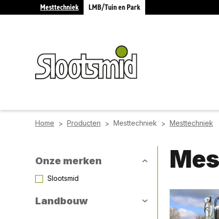
Mesttechniek
LMB/Tuin en Park
Home
Producten
Mesttechniek
Mesttechniek
>
>
>
Mes
Onze merken
Slootsmid
Landbouw