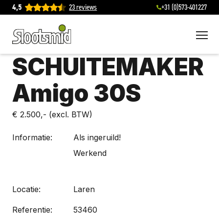
4,5
23 reviews
+31 (0)573-401227
To
SCHUITEMAKER
Amigo 30S
€ 2.500,-
(excl. BTW)
Informatie:
Als ingeruild!
Werkend
Locatie:
Laren
Referentie:
53460