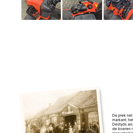
De plek net 
markant; he
Destijds a
de boeren 