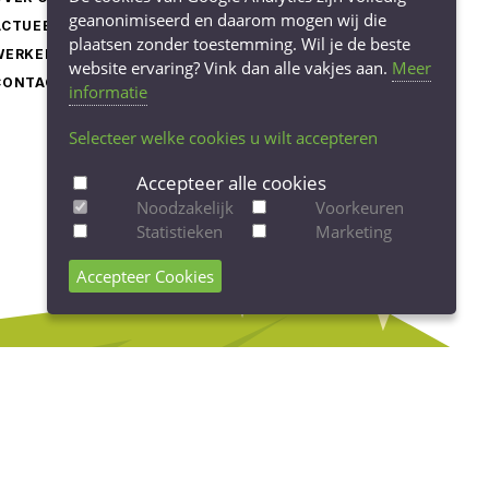
geanonimiseerd en daarom mogen wij die
ACTUEEL
COOKIE-INSTELLINGEN
plaatsen zonder toestemming. Wil je de beste
WERKEN BIJ
AANPASSEN
website ervaring? Vink dan alle vakjes aan.
Meer
CONTACT
informatie
Selecteer welke cookies u wilt accepteren
Accepteer alle cookies
Noodzakelijk
Voorkeuren
Statistieken
Marketing
Accepteer Cookies