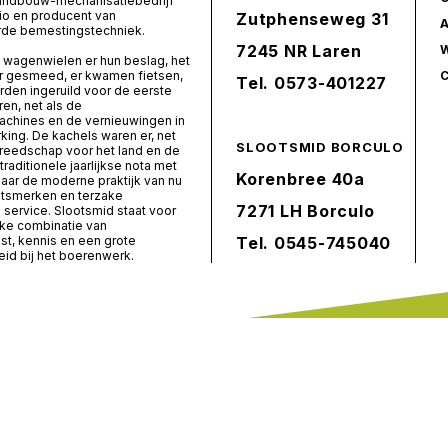
landbouw-mechanisatiebedrijf
io en producent van
Zutphenseweg 31
de bemestingstechniek.
7245 NR Laren
 wagenwielen er hun beslag, het
er gesmeed, er kwamen fietsen,
Tel.
0573-401227
den ingeruild voor de eerste
ren, net als de
chines en de vernieuwingen in
ing. De kachels waren er, net
SLOOTSMID BORCULO
ereedschap voor het land en de
 traditionele jaarlijkse nota met
Korenbree 40a
naar de moderne praktijk van nu
itsmerken en terzake
7271 LH Borculo
service. Slootsmid staat voor
ke combinatie van
t, kennis en een grote
Tel.
0545-745040
id bij het boerenwerk.