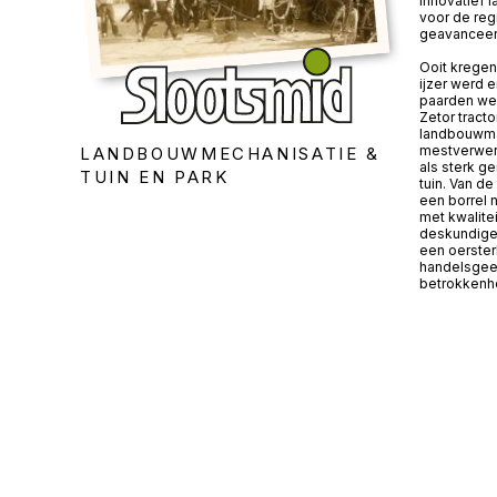
innovatief 
voor de reg
geavanceer
Ooit kregen
ijzer werd 
paarden wer
Zetor tracto
landbouwma
mestverwerk
LANDBOUWMECHANISATIE &
als sterk g
TUIN EN PARK
tuin. Van de
een borrel 
met kwalite
deskundige 
een oerster
handelsgees
betrokkenhe