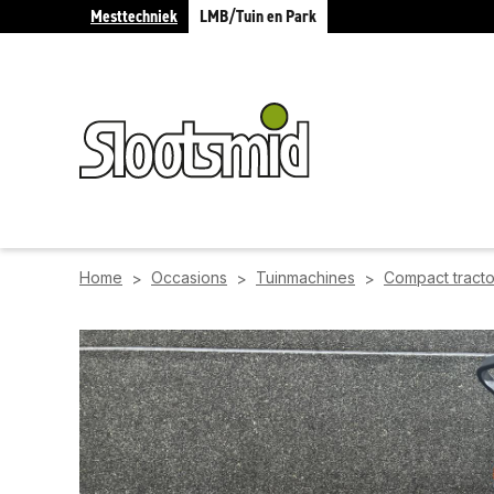
Mesttechniek
LMB/Tuin en Park
Home
Occasions
Tuinmachines
Compact tract
>
>
>