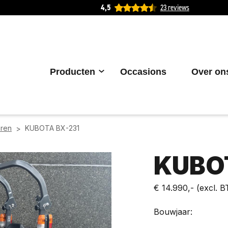
4,5
23 reviews
Producten
Occasions
Over on
oren
KUBOTA BX-231
>
KUBO
€ 14.990,-
(excl. 
Bouwjaar: