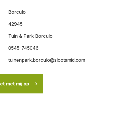
Borculo
42945
Tuin & Park Borculo
0545-745046
tuinenpark.borculo@slootsmid.com
t met mij op