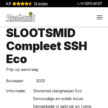
4,5
23 reviews
+31 (0)573-401227
To
SLOOTSMID
Compleet SSH
Eco
Prijs op aanvraag
Bouwjaar:
2025
Informatie:
Slootsmid slanghaspel Eco
Eenvoudige en solide bouw
Gemakkelijk in gebruik en ruime