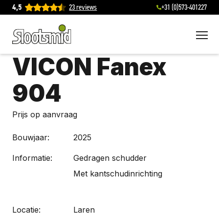
4,5
23 reviews
+31 (0)573-401227
To
VICON Fanex
904
Prijs op aanvraag
Bouwjaar:
2025
Informatie:
Gedragen schudder
Met kantschudinrichting
Locatie:
Laren