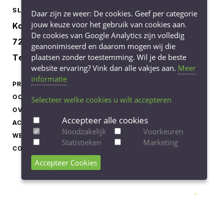
SLOOTSMID BORCULO
Daar zijn ze weer: De cookies. Geef per categorie
jouw keuze voor het gebruik van cookies aan.
Korenbree 40a
De cookies van Google Analytics zijn volledig
7271 LH Borculo
geanonimiseerd en daarom mogen wij die
plaatsen zonder toestemming. Wil je de beste
Tel.
0545-745040
website ervaring? Vink dan alle vakjes aan.
Meer
informatie
PRODUCTEN
LEVERINGSVOORWAARDEN
OCCASIONS
PRIVACY STATEMENT
Selecteer welke cookies u wilt accepteren
OVER ONS
COOKIEBELEID
Accepteer alle cookies
ACTUEEL
COOKIE-INSTELLINGEN
Noodzakelijk
Voorkeuren
WERKEN BIJ
AANPASSEN
Statistieken
Marketing
CONTACT
Accepteer Cookies