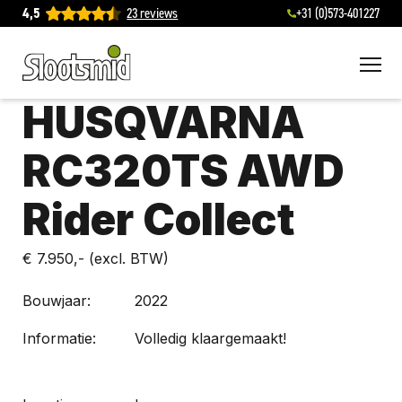
4,5
23 reviews
+31 (0)573-401227
To
HUSQVARNA
RC320TS AWD
Rider Collect
€ 7.950,-
(excl. BTW)
Bouwjaar:
2022
Informatie:
Volledig klaargemaakt!