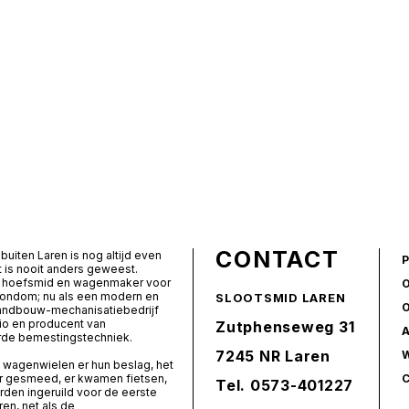
CONTACT
buiten Laren is nog altijd even
t is nooit anders geweest.
ls hoefsmid en wagenmaker voor
rondom; nu als een modern en
SLOOTSMID LAREN
landbouw-mechanisatiebedrijf
io en producent van
Zutphenseweg 31
de bemestingstechniek.
7245 NR Laren
 wagenwielen er hun beslag, het
er gesmeed, er kwamen fietsen,
Tel.
0573-401227
den ingeruild voor de eerste
ren, net als de