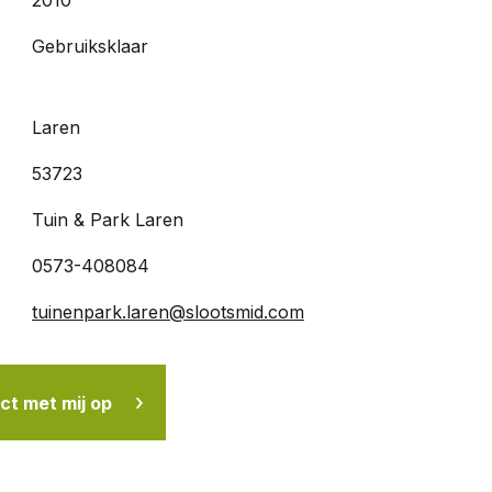
2010
Gebruiksklaar
Laren
53723
Tuin & Park Laren
0573-408084
tuinenpark.laren@slootsmid.com
t met mij op