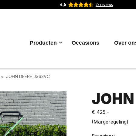
4,5
23 reviews
Producten
Occasions
Over on
JOHN DEERE JS63VC
>
JOHN
€ 425,-
(Margeregeling)