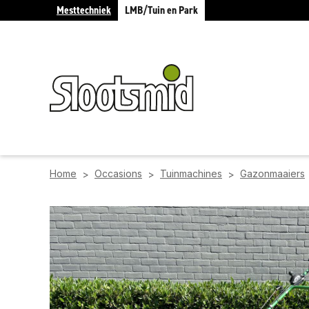
Mesttechniek
LMB/Tuin en Park
Home
Occasions
Tuinmachines
Gazonmaaiers
>
>
>