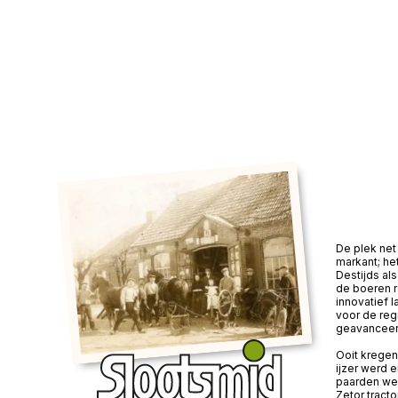
De plek net 
markant; he
Destijds a
de boeren 
innovatief 
voor de reg
geavanceer
Ooit kregen
ijzer werd 
paarden wer
Zetor tracto