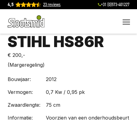
4,5
23 reviews
+31 (0)573-401227
To
STIHL HS86R
€ 200,-
(Margeregeling)
Bouwjaar:
2012
Vermogen:
0,7 Kw / 0,95 pk
Zwaardlengte:
75 cm
Informatie:
Voorzien van een onderhoudsbeurt