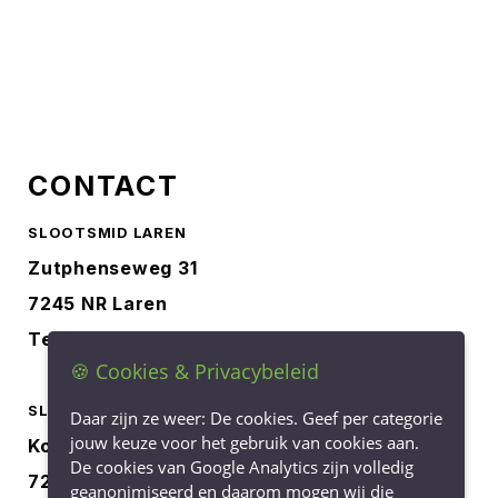
CONTACT
SLOOTSMID LAREN
Zutphenseweg 31
7245 NR Laren
Tel.
0573-401227
🍪 Cookies & Privacybeleid
SLOOTSMID BORCULO
Daar zijn ze weer: De cookies. Geef per categorie
jouw keuze voor het gebruik van cookies aan.
Korenbree 40a
De cookies van Google Analytics zijn volledig
7271 LH Borculo
geanonimiseerd en daarom mogen wij die