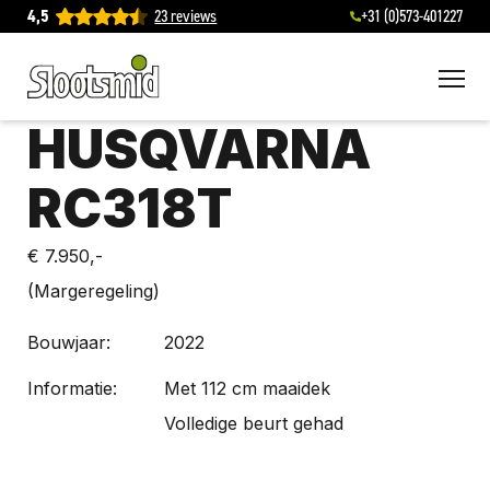
4,5
23 reviews
+31 (0)573-401227
To
HUSQVARNA
RC318T
€ 7.950,-
(Margeregeling)
Bouwjaar:
2022
Informatie:
Met 112 cm maaidek
Volledige beurt gehad