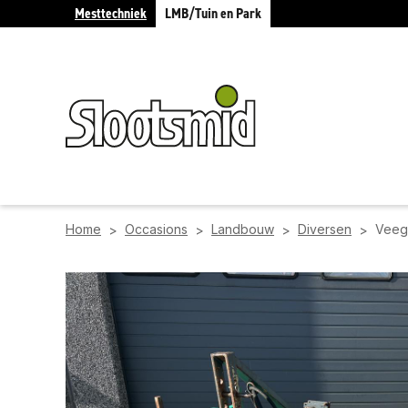
Mesttechniek
LMB/Tuin en Park
Home
Occasions
Landbouw
Diversen
Veeg
>
>
>
>