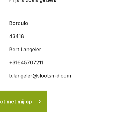
Prijs is zoals gezien!
Borculo
43418
Bert Langeler
+31645707211
b.langeler@slootsmid.com
t met mij op