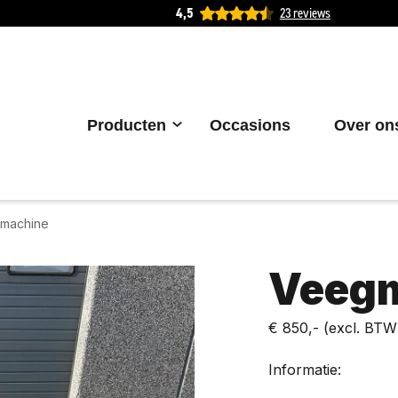
4,5
23 reviews
Producten
Occasions
Over on
machine
Veeg
€ 850,-
(excl. BTW
Informatie: