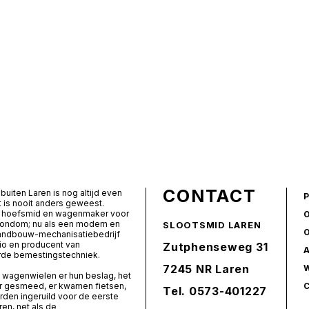
CONTACT
buiten Laren is nog altijd even
t is nooit anders geweest.
ls hoefsmid en wagenmaker voor
rondom; nu als een modern en
SLOOTSMID LAREN
landbouw-mechanisatiebedrijf
io en producent van
Zutphenseweg 31
de bemestingstechniek.
7245 NR Laren
 wagenwielen er hun beslag, het
er gesmeed, er kwamen fietsen,
Tel.
0573-401227
den ingeruild voor de eerste
ren, net als de