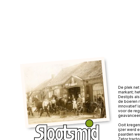
De plek net 
markant; he
Destijds a
de boeren 
innovatief 
voor de reg
geavanceer
Ooit kregen
ijzer werd 
paarden wer
Zetor tracto