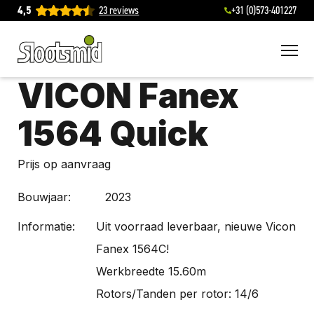
4,5
23 reviews
+31 (0)573-401227
To
VICON Fanex
1564 Quick
Prijs op aanvraag
Bouwjaar:
2023
Informatie:
Uit voorraad leverbaar, nieuwe Vicon
Fanex 1564C!
Werkbreedte 15.60m
Rotors/Tanden per rotor: 14/6