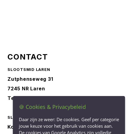
CONTACT
SLOOTSMID LAREN
Zutphenseweg 31
7245 NR Laren
Tel.
0573-401227
🍪 Cookies & Privacybeleid
SLOOTSMID BORCULO
Daar zijn ze weer: De cookies. Geef per categorie
jouw keuze voor het gebruik van cookies aan.
Korenbree 40a
De cookies van Google Analytics zijn volledig