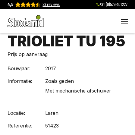
4,5
23 reviews
+31 (0)573-401227
To
TRIOLIET TU 195
Prijs op aanvraag
Bouwjaar:
2017
Informatie:
Zoals gezien
Met mechanische afschuiver
Locatie:
Laren
Referentie:
51423