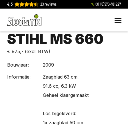
4,5
23 reviews
+31 (0)573-401227
To
STIHL MS 660
€ 975,-
(excl. BTW)
Bouwjaar:
2009
Informatie:
Zaagblad 63 cm.
91.6 cc, 6.3 kW
Geheel klaargemaakt
Los bijgeleverd:
1x zaagblad 50 cm