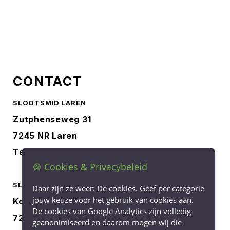
CONTACT
SLOOTSMID LAREN
Zutphenseweg 31
7245 NR Laren
Tel.
0573-401227
🍪 Cookies & Privacybeleid
SLOOTSMID BORCULO
Daar zijn ze weer: De cookies. Geef per categorie
jouw keuze voor het gebruik van cookies aan.
Korenbree 40a
De cookies van Google Analytics zijn volledig
7271 LH Borculo
geanonimiseerd en daarom mogen wij die