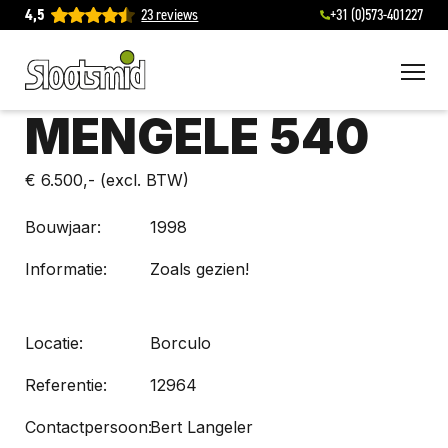
4,5
23 reviews
+31 (0)573-401227
To
MENGELE 540
€ 6.500,-
(excl. BTW)
Bouwjaar:
1998
Informatie:
Zoals gezien!
Locatie:
Borculo
Referentie:
12964
Contactpersoon:
Bert Langeler