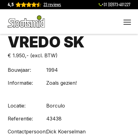
4,5
23 reviews
+31 (0)573-401227
To
VREDO SK
€ 1.950,-
(excl. BTW)
Bouwjaar:
1994
Informatie:
Zoals gezien!
Locatie:
Borculo
Referentie:
43438
Contactpersoon:
Dick Koerselman