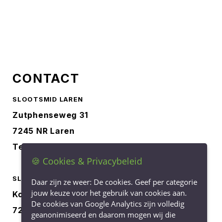
CONTACT
SLOOTSMID LAREN
Zutphenseweg 31
7245 NR Laren
Tel.
0573-401227
🍪 Cookies & Privacybeleid
SLOOTSMID BORCULO
Daar zijn ze weer: De cookies. Geef per categorie
jouw keuze voor het gebruik van cookies aan.
Korenbree 40a
De cookies van Google Analytics zijn volledig
7271 LH Borculo
geanonimiseerd en daarom mogen wij die