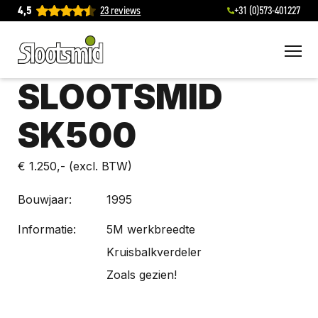
4,5
23 reviews
+31 (0)573-401227
To
SLOOTSMID
SK500
€ 1.250,-
(excl. BTW)
Bouwjaar:
1995
Informatie:
5M werkbreedte
Kruisbalkverdeler
Zoals gezien!