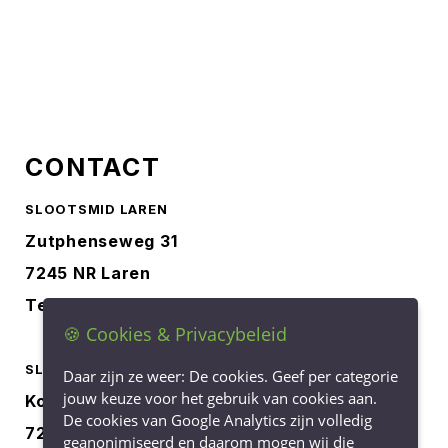
CONTACT
SLOOTSMID LAREN
Zutphenseweg 31
7245 NR Laren
Tel.
0573-401227
🍪 Cookies & Privacybeleid
SLOOTSMID BORCULO
Daar zijn ze weer: De cookies. Geef per categorie
jouw keuze voor het gebruik van cookies aan.
Korenbree 40a
De cookies van Google Analytics zijn volledig
7271 LH Borculo
geanonimiseerd en daarom mogen wij die