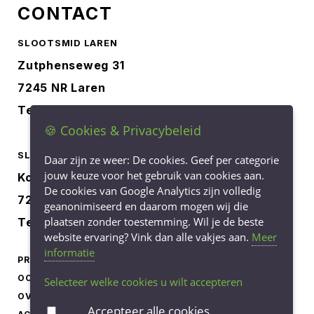
CONTACT
SLOOTSMID LAREN
Zutphenseweg 31
7245 NR Laren
Tel.
0573-401227
🍪 Cookies & Privacybeleid
SLOOTSMID BORCULO
Daar zijn ze weer: De cookies. Geef per categorie
jouw keuze voor het gebruik van cookies aan.
Korenbree 40a
De cookies van Google Analytics zijn volledig
7271 LH Borculo
geanonimiseerd en daarom mogen wij die
plaatsen zonder toestemming. Wil je de beste
Tel.
0545-745040
website ervaring? Vink dan alle vakjes aan.
Meer
informatie
PRODUCTEN
LEVERINGSVOORWAARDEN
OCCASIONS
PRIVACY STATEMENT
Selecteer welke cookies u wilt accepteren
OVER ONS
COOKIEBELEID
Accepteer alle cookies