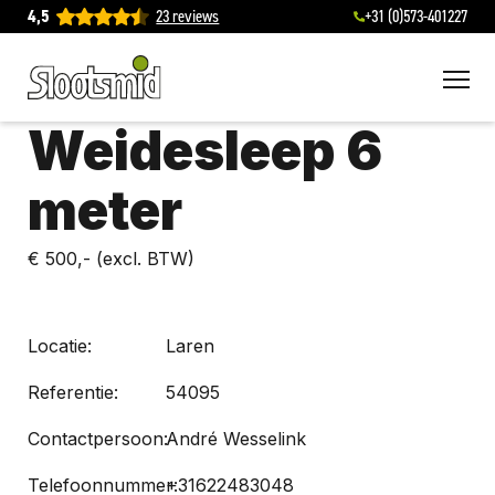
4,5
23 reviews
+31 (0)573-401227
To
Weidesleep 6
meter
€ 500,-
(excl. BTW)
Locatie:
Laren
Referentie:
54095
Contactpersoon:
André Wesselink
Telefoonnummer:
+31622483048