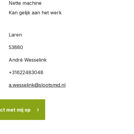
Nette machine
Kan gelijk aan het werk
Laren
53880
André Wesselink
+31622483048
a.wesselink@slootsmid.nl
t met mij op