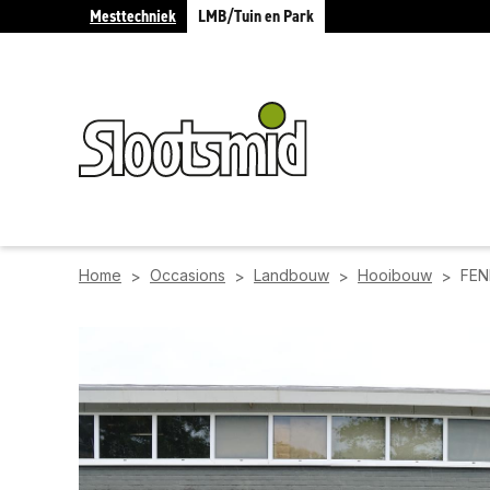
Mesttechniek
LMB/Tuin en Park
Home
Occasions
Landbouw
Hooibouw
FEN
>
>
>
>