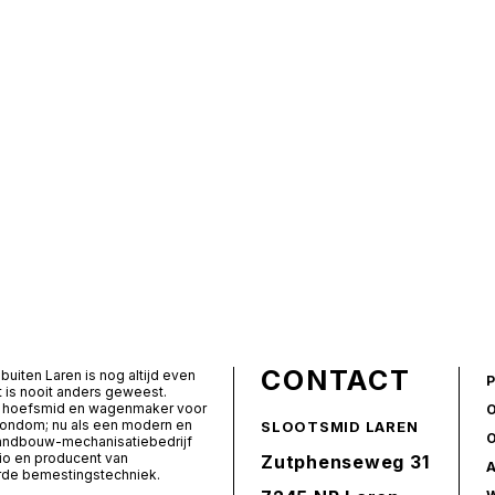
CONTACT
buiten Laren is nog altijd even
t is nooit anders geweest.
ls hoefsmid en wagenmaker voor
rondom; nu als een modern en
SLOOTSMID LAREN
landbouw-mechanisatiebedrijf
io en producent van
Zutphenseweg 31
de bemestingstechniek.