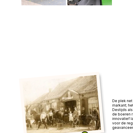
De plek net 
markant; he
Destijds a
de boeren 
innovatief 
voor de reg
geavanceer