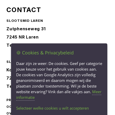
CONTACT
SLOOTSMID LAREN
Zutphenseweg 31
7245 NR Laren
Tel.
0573-401227
🍪 Cookies & Privacybeleid
SLOOTSMID BORCULO
Daar zijn ze weer: De cookies. Geef per categorie
jouw keuze voor het gebruik van cookies aan.
Korenbree 40a
De cookies van Google Analytics zijn volledig
7271 LH Borculo
geanonimiseerd en daarom mogen wij die
plaatsen zonder toestemming. Wil je de beste
Tel.
0545-745040
website ervaring? Vink dan alle vakjes aan.
Meer
informatie
PRODUCTEN
LEVERINGSVOORWAARDEN
OCCASIONS
PRIVACY STATEMENT
Selecteer welke cookies u wilt accepteren
OVER ONS
COOKIEBELEID