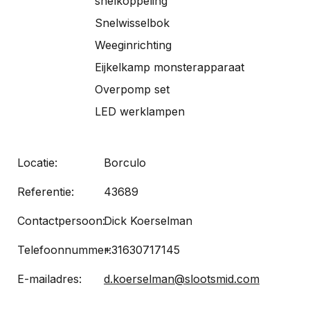
snelkoppeling
Snelwisselbok
Weeginrichting
Eijkelkamp monsterapparaat
Overpomp set
LED werklampen
Locatie:
Borculo
Referentie:
43689
Contactpersoon:
Dick Koerselman
Telefoonnummer:
+31630717145
E-mailadres:
d.koerselman@slootsmid.com