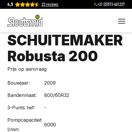
4,5
23 reviews
+31 (0)573-401227
To
SCHUITEMAKER
Robusta 200
Prijs op aanvraag
Bouwjaar:
2009
Bandenmaat:
800/60R32
3-Punts hef:
-
Pompcapaciteit
6000
l/min: