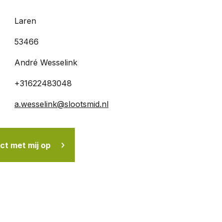
Laren
53466
André Wesselink
+31622483048
a.wesselink@slootsmid.nl
t met mij op