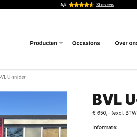
4,5
23 reviews
Producten
Occasions
Over on
BVL U-snijder
BVL U
€ 650,-
(excl. BTW
Informatie: