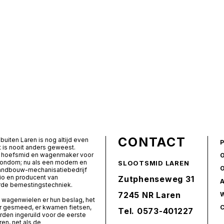
CONTACT
buiten Laren is nog altijd even
t is nooit anders geweest.
ls hoefsmid en wagenmaker voor
rondom; nu als een modern en
SLOOTSMID LAREN
landbouw-mechanisatiebedrijf
io en producent van
Zutphenseweg 31
de bemestingstechniek.
7245 NR Laren
 wagenwielen er hun beslag, het
er gesmeed, er kwamen fietsen,
Tel.
0573-401227
den ingeruild voor de eerste
ren, net als de