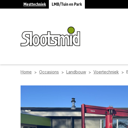
Mesttechniek
LMB/Tuin en Park
Home
Occasions
Landbouw
Voertechniek
>
>
>
>