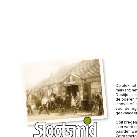
De plek net 
markant; he
Destijds a
de boeren 
innovatief 
voor de reg
geavanceer
Ooit kregen
ijzer werd 
paarden wer
Zetor tracto