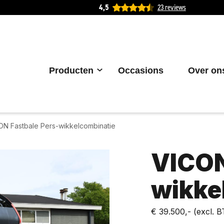
4,5
23 reviews
Producten
Occasions
Over on
ON Fastbale Pers-wikkelcombinatie
VICON
wikke
€ 39.500,-
(excl. 