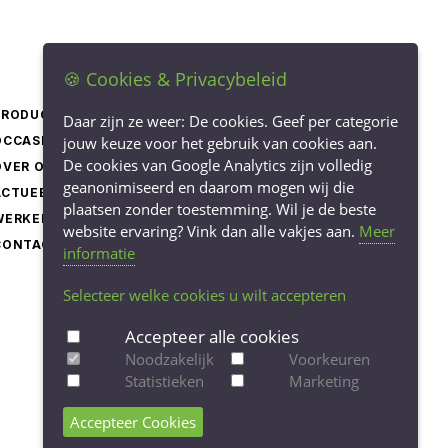
🍪 Cookies & Privacybeleid
PRODUCTEN
LEVERINGSVOORWAARDEN
Daar zijn ze weer: De cookies. Geef per categorie
OCCASIONS
jouw keuze voor het gebruik van cookies aan.
PRIVACY STATEMENT
De cookies van Google Analytics zijn volledig
OVER ONS
COOKIEBELEID
geanonimiseerd en daarom mogen wij die
ACTUEEL
COOKIE-INSTELLINGEN
plaatsen zonder toestemming. Wil je de beste
WERKEN BIJ
AANPASSEN
website ervaring? Vink dan alle vakjes aan.
Meer
CONTACT
informatie
Selecteer welke cookies u wilt accepteren
Accepteer alle cookies
Noodzakelijk
Voorkeuren
Statistieken
Marketing
Accepteer Cookies