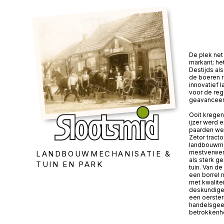
De plek net 
markant; he
Destijds a
de boeren 
innovatief 
voor de reg
geavanceer
Ooit kregen
ijzer werd 
paarden wer
Zetor tracto
landbouwma
mestverwerk
LANDBOUWMECHANISATIE &
als sterk g
TUIN EN PARK
tuin. Van de
een borrel 
met kwalite
deskundige 
een oerster
handelsgees
betrokkenhe