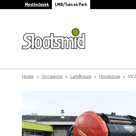
Mesttechniek
LMB/Tuin en Park
Home
Occasions
Landbouw
Hooibouw
VIC
>
>
>
>