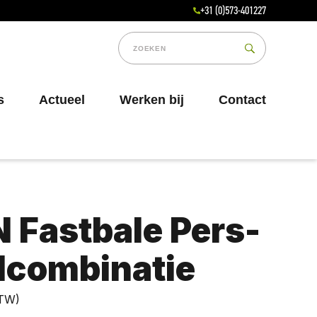
+31 (0)573-401227
s
Actueel
Werken bij
Contact
 Fastbale Pers-
lcombinatie
BTW)