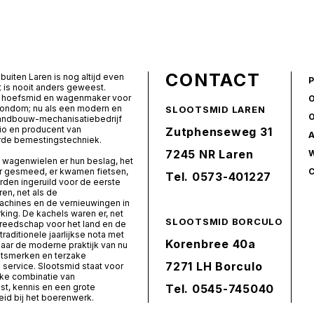
CONTACT
buiten Laren is nog altijd even
t is nooit anders geweest.
ls hoefsmid en wagenmaker voor
rondom; nu als een modern en
SLOOTSMID LAREN
landbouw-mechanisatiebedrijf
io en producent van
Zutphenseweg 31
de bemestingstechniek.
7245 NR Laren
 wagenwielen er hun beslag, het
er gesmeed, er kwamen fietsen,
Tel.
0573-401227
den ingeruild voor de eerste
ren, net als de
chines en de vernieuwingen in
ing. De kachels waren er, net
SLOOTSMID BORCULO
ereedschap voor het land en de
 traditionele jaarlijkse nota met
Korenbree 40a
naar de moderne praktijk van nu
itsmerken en terzake
7271 LH Borculo
service. Slootsmid staat voor
ke combinatie van
t, kennis en een grote
Tel.
0545-745040
id bij het boerenwerk.