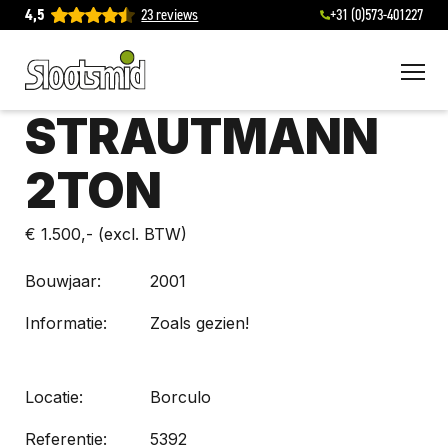
4,5
23 reviews
+31 (0)573-401227
To
STRAUTMANN
2TON
€ 1.500,-
(excl. BTW)
Bouwjaar:
2001
Informatie:
Zoals gezien!
Locatie:
Borculo
Referentie:
5392