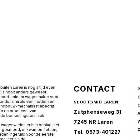
CONTACT
buiten Laren is nog altijd even
t is nooit anders geweest.
ls hoefsmid en wagenmaker voor
rondom; nu als een modern en
SLOOTSMID LAREN
landbouw-mechanisatiebedrijf
io en producent van
Zutphenseweg 31
de bemestingstechniek.
7245 NR Laren
 wagenwielen er hun beslag, het
er gesmeed, er kwamen fietsen,
Tel.
0573-401227
den ingeruild voor de eerste
ren, net als de