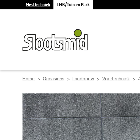
Mesttechniek
LMB/Tuin en Park
Home
Occasions
Landbouw
Voertechniek
>
>
>
>