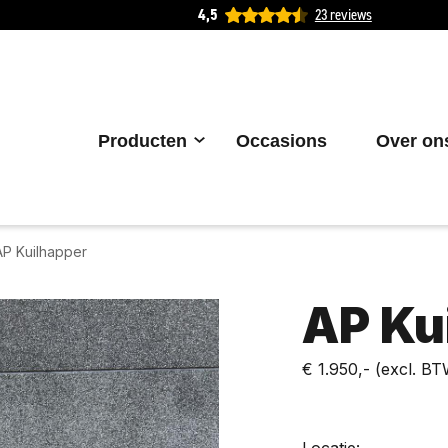
4,5
23 reviews
Producten
Occasions
Over on
AP Kuilhapper
AP Ku
€ 1.950,-
(excl. BT