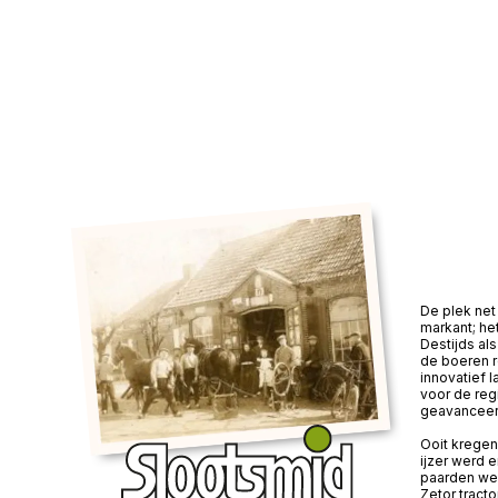
De plek net 
markant; he
Destijds a
de boeren 
innovatief 
voor de reg
geavanceer
Ooit kregen
ijzer werd 
paarden wer
Zetor tracto