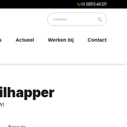
+31 (0)573-401227
s
Actueel
Werken bij
Contact
ilhapper
W)