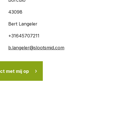
Borculo
43098
Bert Langeler
+31645707211
b.langeler@slootsmid.com
t met mij op