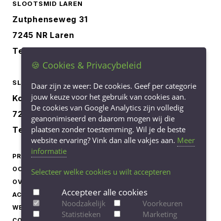
SLOOTSMID LAREN
Zutphenseweg 31
7245 NR Laren
Tel.
0573-401227
🍪 Cookies & Privacybeleid
SLOOTSMID BORCULO
Daar zijn ze weer: De cookies. Geef per categorie
jouw keuze voor het gebruik van cookies aan.
Korenbree 40a
De cookies van Google Analytics zijn volledig
7271 LH Borculo
geanonimiseerd en daarom mogen wij die
plaatsen zonder toestemming. Wil je de beste
Tel.
0545-745040
website ervaring? Vink dan alle vakjes aan.
Meer
informatie
PRODUCTEN
LEVERINGSVOORWAARDEN
OCCASIONS
PRIVACY STATEMENT
Selecteer welke cookies u wilt accepteren
OVER ONS
COOKIEBELEID
Accepteer alle cookies
ACTUEEL
COOKIE-INSTELLINGEN
Noodzakelijk
Voorkeuren
WERKEN BIJ
AANPASSEN
Statistieken
Marketing
CONTACT