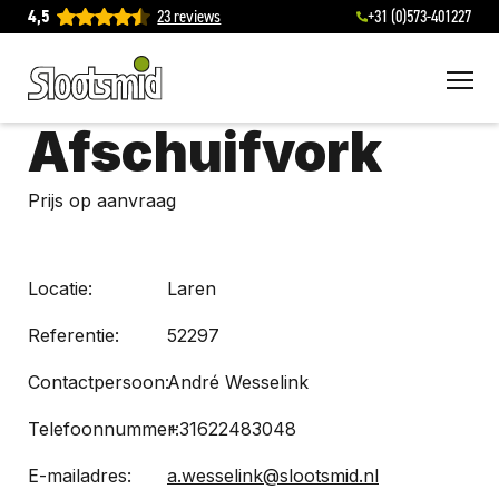
4,5
23 reviews
+31 (0)573-401227
To
Afschuifvork
Prijs op aanvraag
Locatie:
Laren
Referentie:
52297
Contactpersoon:
André Wesselink
Telefoonnummer:
+31622483048
E-mailadres:
a.wesselink@slootsmid.nl