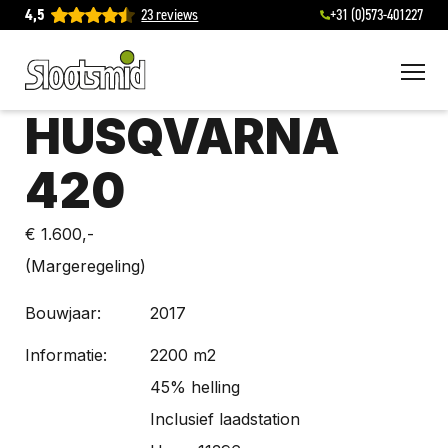
4,5
23 reviews
+31 (0)573-401227
To
HUSQVARNA
420
€ 1.600,-
(Margeregeling)
Bouwjaar:
2017
Informatie:
2200 m2
45% helling
Inclusief laadstation