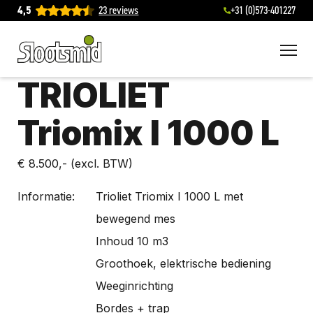
4,5
23 reviews
+31 (0)573-401227
To
TRIOLIET
Triomix I 1000 L
€ 8.500,-
(excl. BTW)
Informatie:
Trioliet Triomix I 1000 L met
bewegend mes
Inhoud 10 m3
Groothoek, elektrische bediening
Weeginrichting
Bordes + trap