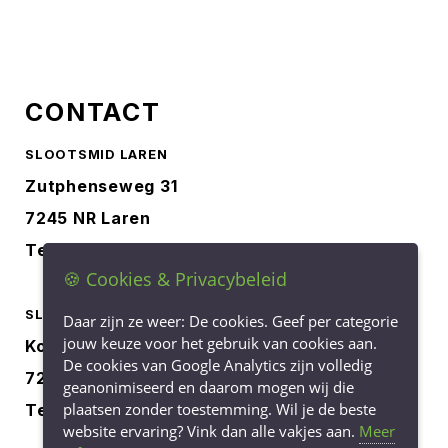
CONTACT
SLOOTSMID LAREN
Zutphenseweg 31
7245 NR Laren
Tel.
0573-401227
🍪 Cookies & Privacybeleid
SLOOTSMID BORCULO
Daar zijn ze weer: De cookies. Geef per categorie
jouw keuze voor het gebruik van cookies aan.
Korenbree 40a
De cookies van Google Analytics zijn volledig
7271 LH Borculo
geanonimiseerd en daarom mogen wij die
plaatsen zonder toestemming. Wil je de beste
Tel.
0545-745040
website ervaring? Vink dan alle vakjes aan.
Meer