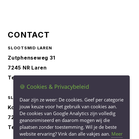
CONTACT
SLOOTSMID LAREN
Zutphenseweg 31
7245 NR Laren
Tel.
0573-401227
🍪 Cookies & Privacybeleid
SLOOTSMID BORCULO
Daar zijn ze weer: De cookies. Geef per categorie
jouw keuze voor het gebruik van cookies aan.
Korenbree 40a
De cookies van Google Analytics zijn volledig
7271 LH Borculo
geanonimiseerd en daarom mogen wij die
plaatsen zonder toestemming. Wil je de beste
Tel.
0545-745040
website ervaring? Vink dan alle vakjes aan.
Meer