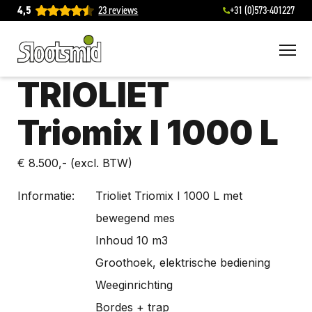
4,5
23 reviews
+31 (0)573-401227
To
TRIOLIET
Triomix I 1000 L
€ 8.500,-
(excl. BTW)
Informatie:
Trioliet Triomix I 1000 L met
bewegend mes
Inhoud 10 m3
Groothoek, elektrische bediening
Weeginrichting
Bordes + trap