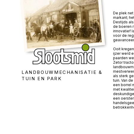
De plek net 
markant; he
Destijds a
de boeren 
innovatief 
voor de reg
geavanceer
Ooit kregen
ijzer werd 
paarden wer
Zetor tracto
landbouwma
mestverwerk
LANDBOUWMECHANISATIE &
als sterk g
TUIN EN PARK
tuin. Van de
een borrel 
met kwalite
deskundige 
een oerster
handelsgees
betrokkenhe