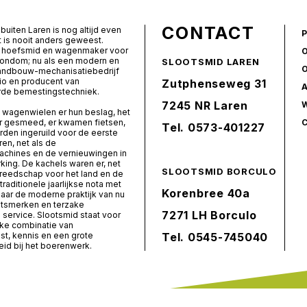
CONTACT
buiten Laren is nog altijd even
t is nooit anders geweest.
ls hoefsmid en wagenmaker voor
rondom; nu als een modern en
SLOOTSMID LAREN
landbouw-mechanisatiebedrijf
io en producent van
Zutphenseweg 31
de bemestingstechniek.
7245 NR Laren
 wagenwielen er hun beslag, het
er gesmeed, er kwamen fietsen,
Tel.
0573-401227
den ingeruild voor de eerste
ren, net als de
chines en de vernieuwingen in
ing. De kachels waren er, net
SLOOTSMID BORCULO
ereedschap voor het land en de
 traditionele jaarlijkse nota met
Korenbree 40a
naar de moderne praktijk van nu
itsmerken en terzake
7271 LH Borculo
service. Slootsmid staat voor
ke combinatie van
t, kennis en een grote
Tel.
0545-745040
id bij het boerenwerk.