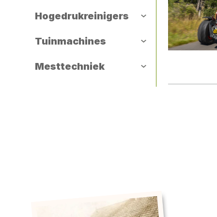
Compacttractoren
Hogedrukreinigers
DiBo Hogedrukreinigers
Tuinmachines
Grin
Mesttechniek
Kubota
Mesttechniek
Husqvarna
Stiga
Verhuur