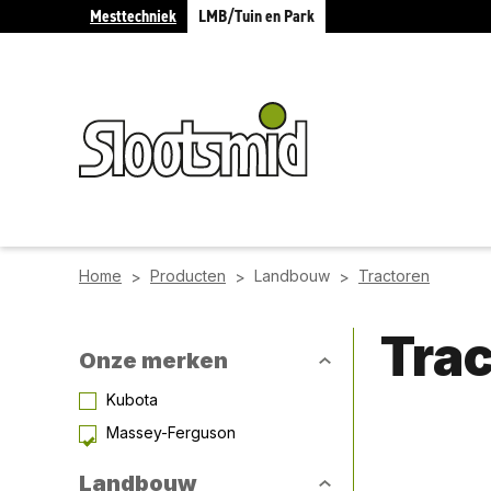
Mesttechniek
LMB/Tuin en Park
Home
Producten
Landbouw
Tractoren
>
>
>
Tra
Onze merken
Kubota
Massey-Ferguson
Landbouw