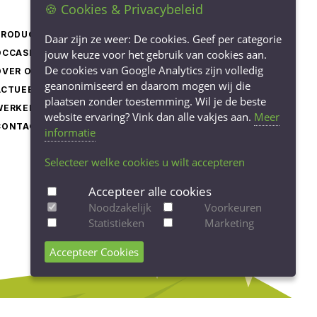
🍪 Cookies & Privacybeleid
PRODUCTEN
LEVERINGSVOORWAARDEN
Daar zijn ze weer: De cookies. Geef per categorie
OCCASIONS
jouw keuze voor het gebruik van cookies aan.
PRIVACY STATEMENT
De cookies van Google Analytics zijn volledig
OVER ONS
COOKIEBELEID
geanonimiseerd en daarom mogen wij die
ACTUEEL
COOKIE-INSTELLINGEN
plaatsen zonder toestemming. Wil je de beste
WERKEN BIJ
AANPASSEN
website ervaring? Vink dan alle vakjes aan.
Meer
CONTACT
informatie
Selecteer welke cookies u wilt accepteren
Accepteer alle cookies
Noodzakelijk
Voorkeuren
Statistieken
Marketing
Accepteer Cookies