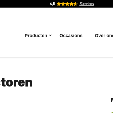
4,5
23 reviews
Producten
Occasions
Over on
ctoren