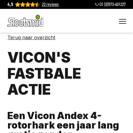
4,5
23 reviews
+31 (0)573-401227
To
Terug naar overzicht
VICON'S
FASTBALE
ACTIE
Een Vicon Andex 4-
rotorhark een jaar lang