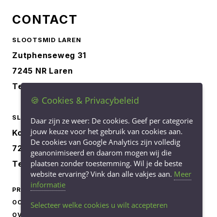
CONTACT
SLOOTSMID LAREN
Zutphenseweg 31
7245 NR Laren
Tel.
0573-401227
🍪 Cookies & Privacybeleid
SLOOTSMID BORCULO
Daar zijn ze weer: De cookies. Geef per categorie
jouw keuze voor het gebruik van cookies aan.
Korenbree 40a
De cookies van Google Analytics zijn volledig
7271 LH Borculo
geanonimiseerd en daarom mogen wij die
plaatsen zonder toestemming. Wil je de beste
Tel.
0545-745040
website ervaring? Vink dan alle vakjes aan.
Meer
informatie
PRODUCTEN
LEVERINGSVOORWAARDEN
OCCASIONS
PRIVACY STATEMENT
Selecteer welke cookies u wilt accepteren
OVER ONS
COOKIEBELEID