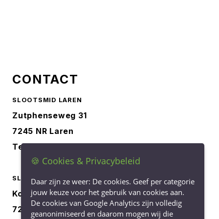
CONTACT
SLOOTSMID LAREN
Zutphenseweg 31
7245 NR Laren
Tel.
0573-401227
🍪 Cookies & Privacybeleid
SLOOTSMID BORCULO
Daar zijn ze weer: De cookies. Geef per categorie
jouw keuze voor het gebruik van cookies aan.
Korenbree 40a
De cookies van Google Analytics zijn volledig
7271 LH Borculo
geanonimiseerd en daarom mogen wij die