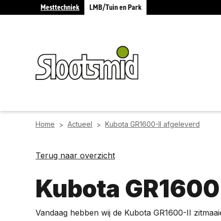
Mesttechniek
LMB/Tuin en Park
Home
Actueel
Kubota GR1600-II afgeleverd
>
>
Terug naar overzicht
Kubota GR1600-
Vandaag hebben wij de Kubota GR1600-II zitmaaie