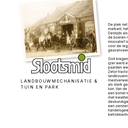
De plek net 
markant; he
Destijds a
de boeren 
innovatief 
voor de reg
geavanceer
Ooit kregen
ijzer werd 
paarden wer
Zetor tracto
landbouwma
mestverwerk
LANDBOUWMECHANISATIE &
als sterk g
TUIN EN PARK
tuin. Van de
een borrel 
met kwalite
deskundige 
een oerster
handelsgees
betrokkenhe