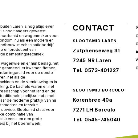
CONTACT
buiten Laren is nog altijd even
t is nooit anders geweest.
ls hoefsmid en wagenmaker voor
rondom; nu als een modern en
SLOOTSMID LAREN
landbouw-mechanisatiebedrijf
io en producent van
Zutphenseweg 31
de bemestingstechniek.
7245 NR Laren
 wagenwielen er hun beslag, het
er gesmeed, er kwamen fietsen,
Tel.
0573-401227
den ingeruild voor de eerste
ren, net als de
chines en de vernieuwingen in
ing. De kachels waren er, net
SLOOTSMID BORCULO
ereedschap voor het land en de
 traditionele jaarlijkse nota met
Korenbree 40a
naar de moderne praktijk van nu
itsmerken en terzake
7271 LH Borculo
service. Slootsmid staat voor
ke combinatie van
t, kennis en een grote
Tel.
0545-745040
id bij het boerenwerk.