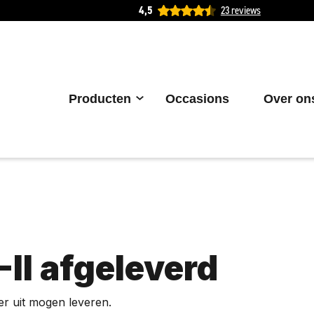
4,5
23 reviews
Producten
Occasions
Over on
II afgeleverd
r uit mogen leveren.