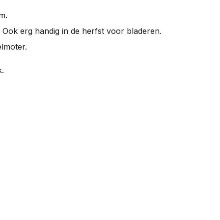
m.
 Ook erg handig in de herfst voor bladeren.
elmoter.
k.