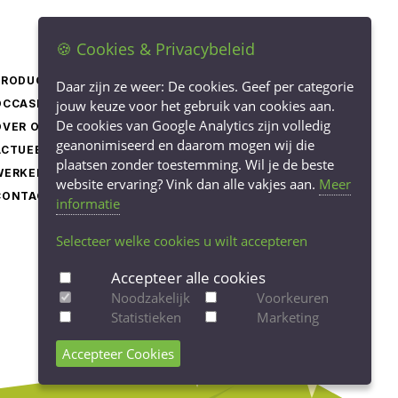
🍪 Cookies & Privacybeleid
PRODUCTEN
LEVERINGSVOORWAARDEN
Daar zijn ze weer: De cookies. Geef per categorie
OCCASIONS
jouw keuze voor het gebruik van cookies aan.
PRIVACY STATEMENT
De cookies van Google Analytics zijn volledig
OVER ONS
COOKIEBELEID
geanonimiseerd en daarom mogen wij die
ACTUEEL
COOKIE-INSTELLINGEN
plaatsen zonder toestemming. Wil je de beste
WERKEN BIJ
AANPASSEN
website ervaring? Vink dan alle vakjes aan.
Meer
CONTACT
informatie
Selecteer welke cookies u wilt accepteren
Accepteer alle cookies
Noodzakelijk
Voorkeuren
Statistieken
Marketing
Accepteer Cookies