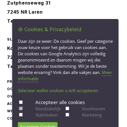
Zutphenseweg 31
7245 NR Laren
Tel.
0573-401227
🍪 Cookies & Privacybeleid
SLOOTSMID BORCULO
Daar zijn ze weer: De cookies. Geef per categorie
jouw keuze voor het gebruik van cookies aan.
Korenbree 40a
De cookies van Google Analytics zijn volledig
7271 LH Borculo
geanonimiseerd en daarom mogen wij die
plaatsen zonder toestemming. Wil je de beste
Tel.
0545-745040
website ervaring? Vink dan alle vakjes aan.
Meer
informatie
PRODUCTEN
LEVERINGSVOORWAARDEN
OCCASIONS
PRIVACY STATEMENT
Selecteer welke cookies u wilt accepteren
OVER ONS
COOKIEBELEID
Accepteer alle cookies
ACTUEEL
COOKIE-INSTELLINGEN
Noodzakelijk
Voorkeuren
WERKEN BIJ
AANPASSEN
Statistieken
Marketing
CONTACT
Accepteer Cookies