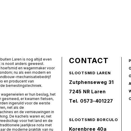
CONTACT
buiten Laren is nog altijd even
t is nooit anders geweest.
ls hoefsmid en wagenmaker voor
rondom; nu als een modern en
SLOOTSMID LAREN
landbouw-mechanisatiebedrijf
io en producent van
Zutphenseweg 31
de bemestingstechniek.
7245 NR Laren
 wagenwielen er hun beslag, het
er gesmeed, er kwamen fietsen,
Tel.
0573-401227
den ingeruild voor de eerste
ren, net als de
chines en de vernieuwingen in
ing. De kachels waren er, net
SLOOTSMID BORCULO
ereedschap voor het land en de
 traditionele jaarlijkse nota met
Korenbree 40a
naar de moderne praktijk van nu