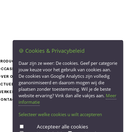
🍪 Cookies & Privacybeleid
PRODUCTEN
LEVERINGSVOORWAARDEN
Daar zijn ze weer: De cookies. Geef per categorie
OCCASIONS
jouw keuze voor het gebruik van cookies aan.
PRIVACY STATEMENT
De cookies van Google Analytics zijn volledig
OVER ONS
COOKIEBELEID
geanonimiseerd en daarom mogen wij die
ACTUEEL
COOKIE-INSTELLINGEN
plaatsen zonder toestemming. Wil je de beste
WERKEN BIJ
AANPASSEN
website ervaring? Vink dan alle vakjes aan.
Meer
CONTACT
informatie
Selecteer welke cookies u wilt accepteren
Accepteer alle cookies