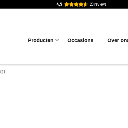
4,5
23 reviews
Producten
Occasions
Over on
021