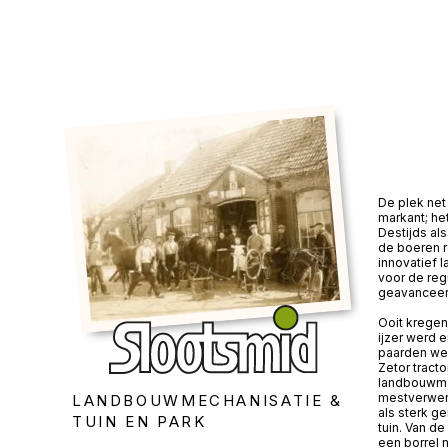
De plek net 
markant; he
Destijds a
de boeren 
innovatief 
voor de reg
geavanceer
Ooit kregen
ijzer werd 
paarden wer
Zetor tracto
landbouwma
mestverwerk
LANDBOUWMECHANISATIE &
als sterk g
TUIN EN PARK
tuin. Van de
een borrel 