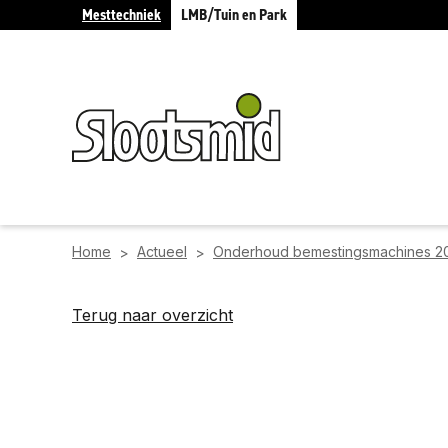
Mesttechniek
LMB/Tuin en Park
Home
Actueel
Onderhoud bemestingsmachines 2
>
>
Terug naar overzicht