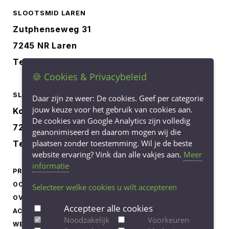
SLOOTSMID LAREN
Zutphenseweg 31
7245 NR Laren
Tel.
0573-401227
🍪 Cookies & Privacybeleid
SLOOTSMID BORCULO
Daar zijn ze weer: De cookies. Geef per categorie
jouw keuze voor het gebruik van cookies aan.
Korenbree 40a
De cookies van Google Analytics zijn volledig
7271 LH Borculo
geanonimiseerd en daarom mogen wij die
plaatsen zonder toestemming. Wil je de beste
Tel.
0545-745040
website ervaring? Vink dan alle vakjes aan.
Meer
informatie
PRODUCTEN
LEVERINGSVOORWAARDEN
OCCASIONS
PRIVACY STATEMENT
Selecteer welke cookies u wilt accepteren
OVER ONS
COOKIEBELEID
Accepteer alle cookies
ACTUEEL
COOKIE-INSTELLINGEN
Noodzakelijk
Voorkeuren
WERKEN BIJ
AANPASSEN