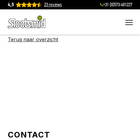
4,5
23 reviews
+31 (0)573-401227
To
Terug naar overzicht
CONTACT