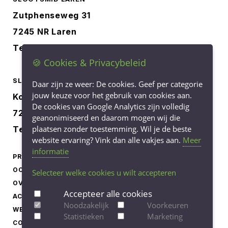
Zutphenseweg 31
7245 NR Laren
Tel.
0573-401227
🍪 Cookies & Privacybeleid
SLOOTSMID BORCULO
Daar zijn ze weer: De cookies. Geef per categorie
jouw keuze voor het gebruik van cookies aan.
Korenbree 40a
De cookies van Google Analytics zijn volledig
7271 LH Borculo
geanonimiseerd en daarom mogen wij die
plaatsen zonder toestemming. Wil je de beste
Tel.
0545-745040
website ervaring? Vink dan alle vakjes aan.
Meer
informatie
PRODUCTEN
LEVERINGSVOORWAARDEN
OCCASIONS
PRIVACY STATEMENT
Selecteer welke cookies u wilt accepteren
OVER ONS
COOKIEBELEID
Accepteer alle cookies
ACTUEEL
COOKIE-INSTELLINGEN
Noodzakelijk
Voorkeuren
WERKEN BIJ
AANPASSEN
Statistieken
Marketing
CONTACT