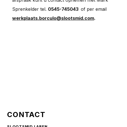
afspraak kunt u contact opnemen met Mark
Sprenkelder tel.
0545-745043
of per email
werkplaats.borculo@slootsmid.com
.
CONTACT
SLOOTSMID LAREN