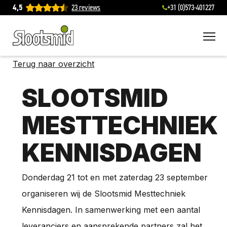
4,5
23 reviews
+31 (0)573-401227
To
Terug naar overzicht
SLOOTSMID
MESTTECHNIEK
KENNISDAGEN
Donderdag 21 tot en met zaterdag 23 september
organiseren wij de Slootsmid Mesttechniek
Kennisdagen. In samenwerking met een aantal
leveranciers en aansprekende partners zal het