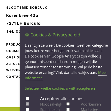
SLOOTSMID BORCULO
Korenbree 40a
7271 LH Borculo
Tel.
0545-745040
🍪 Cookies & Privacybeleid
PRODUCTEN
Daar zijn ze weer: De cookies. Geef per categorie
LEVERINGSVOORWAARDEN
jouw keuze voor het gebruik van cookies aan.
OCCASIONS
PRIVACY STATEMENT
De cookies van Google Analytics zijn volledig
OVER ONS
COOKIEBELEID
geanonimiseerd en daarom mogen wij die
ACTUEEL
plaatsen zonder toestemming. Wil je de beste
COOKIE-INSTELLINGEN
WERKEN BIJ
website ervaring? Vink dan alle vakjes aan.
AANPASSEN
Meer
CONTACT
informatie
Selecteer welke cookies u wilt accepteren
Accepteer alle cookies
Noodzakelijk
Voorkeuren
Statistieken
Marketing