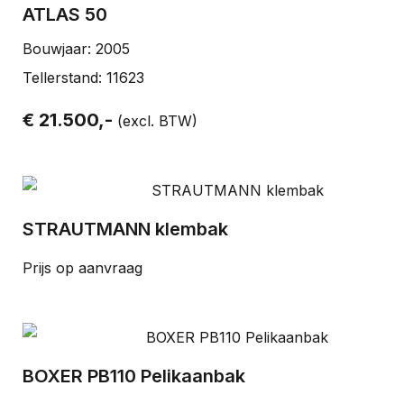
achines
ATLAS 50
echniek
Bouwjaar: 2005
iers
Tellerstand: 11623
bemesters
edschap
emesters
€ 21.500,-
(excl. BTW)
rsen
ers
en-
STRAUTMANN klembak
Prijs op aanvraag
BOXER PB110 Pelikaanbak