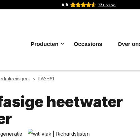
4,5
23 reviews
Producten
Occasions
Over on
edrukreinigers
PW-H61
>
fasige heetwater
er
generatie