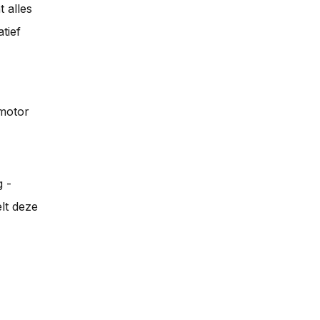
 alles
tief
omotor
g -
lt deze