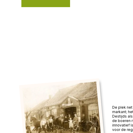
De plek net 
markant; he
Destijds a
de boeren 
innovatief 
voor de reg