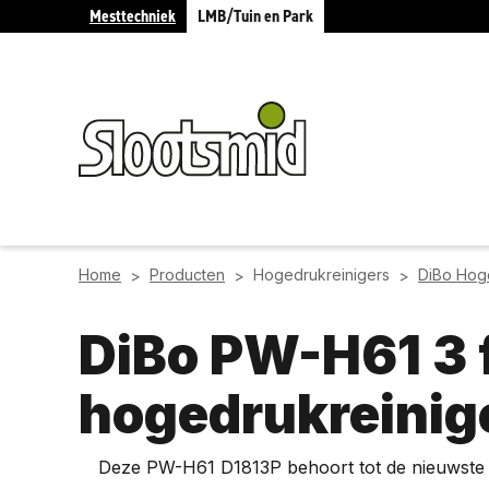
Mesttechniek
LMB/Tuin en Park
Home
Producten
Hogedrukreinigers
DiBo Hog
>
>
>
DiBo PW-H61 3 
hogedrukreinig
Deze PW-H61 D1813P behoort tot de nieuwste 