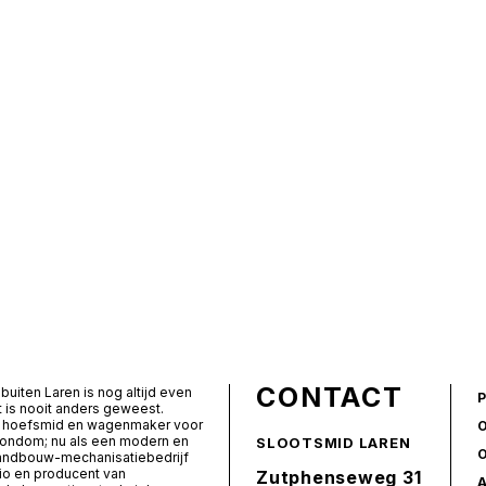
CONTACT
buiten Laren is nog altijd even
t is nooit anders geweest.
ls hoefsmid en wagenmaker voor
rondom; nu als een modern en
SLOOTSMID LAREN
landbouw-mechanisatiebedrijf
io en producent van
Zutphenseweg 31