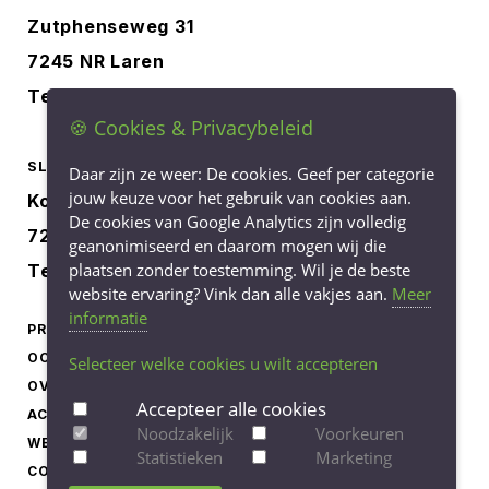
Zutphenseweg 31
7245 NR Laren
Tel.
0573-401227
🍪 Cookies & Privacybeleid
SLOOTSMID BORCULO
Daar zijn ze weer: De cookies. Geef per categorie
jouw keuze voor het gebruik van cookies aan.
Korenbree 40a
De cookies van Google Analytics zijn volledig
7271 LH Borculo
geanonimiseerd en daarom mogen wij die
plaatsen zonder toestemming. Wil je de beste
Tel.
0545-745040
website ervaring? Vink dan alle vakjes aan.
Meer
informatie
PRODUCTEN
LEVERINGSVOORWAARDEN
OCCASIONS
PRIVACY STATEMENT
Selecteer welke cookies u wilt accepteren
OVER ONS
COOKIEBELEID
Accepteer alle cookies
ACTUEEL
COOKIE-INSTELLINGEN
Noodzakelijk
Voorkeuren
WERKEN BIJ
AANPASSEN
Statistieken
Marketing
CONTACT