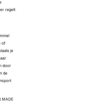
e
er regelt
ommel
e of
laats je
baar
en door
n de
ansport
het MADE