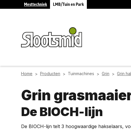
Mesttechniek
LMB/Tuin en Park
Home
Producten
Tuinmachines
Grin
Grin ha
>
>
>
>
Grin grasmaaie
De BIOCH-lijn
De BIOCH-lijn telt 3 hoogwaardige hakselaars, vo