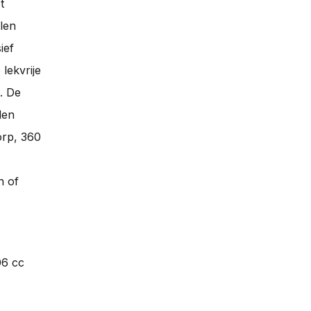
t
len
ief
 lekvrije
. De
den
orp, 360
n of
06 cc