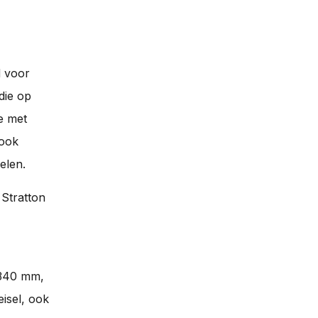
d voor
 die op
e met
 ook
elen.
 Stratton
 340 mm,
eisel, ook