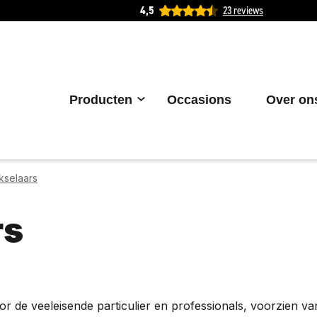
4,5
23 reviews
Producten
Occasions
Over on
kselaars
rs
or de veeleisende particulier en professionals, voorzien va