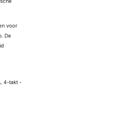
ische
en voor
o. De
id
 4-takt -