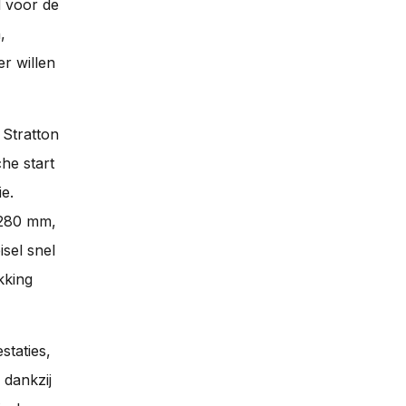
 voor de
,
r willen
 Stratton
he start
e.
 280 mm,
isel snel
kking
staties,
 dankzij