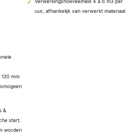
Verwerkingshoeveelheid 4 à 6 m3 per
uur, afhankelijk van verwerkt materiaal
onele
t 120 mm
 homogeen
s &
he start.
en worden