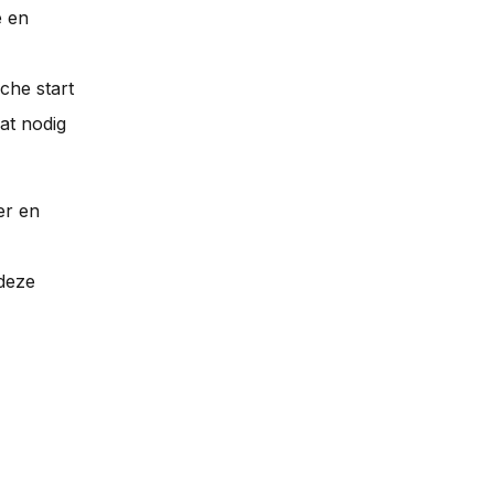
e en
che start
at nodig
er en
 deze